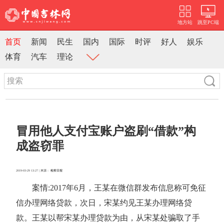
地方站
跳至PC端
首页
新闻
民生
国内
国际
时评
好人
娱乐
体育
汽车
理论
冒用他人支付宝账户盗刷“借款”构
成盗窃罪
2019-03-29 13:27 | 来源：
检察日报
案情:2017年6月，王某在微信群发布信息称可免征
信办理网络贷款，次日，宋某约见王某办理网络贷
款。王某以帮宋某办理贷款为由，从宋某处骗取了手